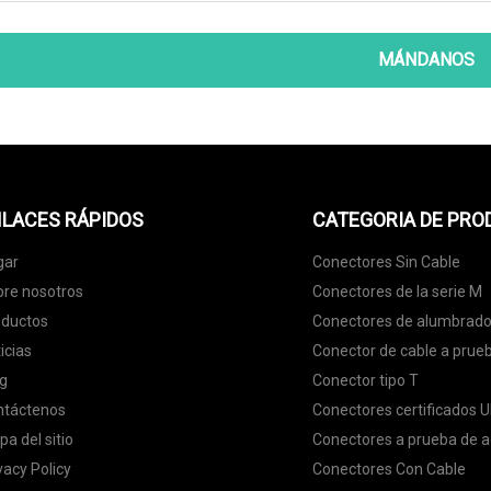
MÁNDANOS
LACES RÁPIDOS
CATEGORIA DE PR
gar
Conectores Sin Cable
re nosotros
Conectores de la serie M
oductos
Conectores de alumbrado
icias
Conector de cable a prue
g
Conector tipo T
ntáctenos
Conectores certificados U
a del sitio
Conectores a prueba de 
vacy Policy
Conectores Con Cable