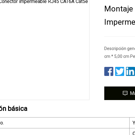
Montaje 
Imperme
Descripción gen
cm * 5,00 cm Pe
M
ón básica
o.
C