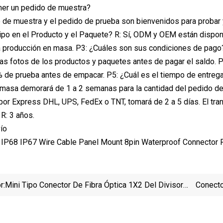
ner un pedido de muestra?
do de muestra y el pedido de prueba son bienvenidos para probar 
ipo en el Producto y el Paquete? R: Sí, ODM y OEM están dispo
 producción en masa. P3: ¿Cuáles son sus condiciones de pago?
s fotos de los productos y paquetes antes de pagar el saldo. P4
e prueba antes de empacar. P5: ¿Cuál es el tiempo de entrega?
masa demorará de 1 a 2 semanas para la cantidad del pedido de
or Express DHL, UPS, FedEx o TNT, tomará de 2 a 5 días. El tra
 R: 3 años.
ío
r:
Mini Tipo Conector De Fibra Óptica 1X2 Del Divisor
Conecto
Del PLC De La Fibra Óptica Del Fabricante De China