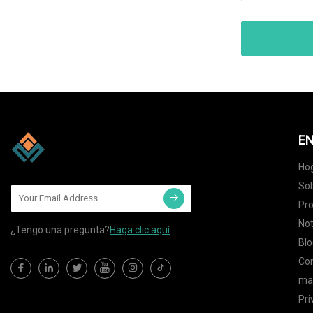
EN
Ho
Sob
Pr
Not
¿Tengo una pregunta?
Haga clic aquí
Blo
Co
map
Pri