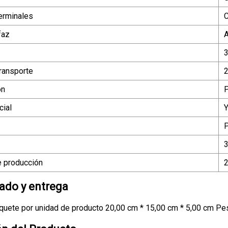
terminales
faz
3
ransporte
2
ón
P
ial
P
 producción
2
do y entrega
uete por unidad de producto 20,00 cm * 15,00 cm * 5,00 cm Pes