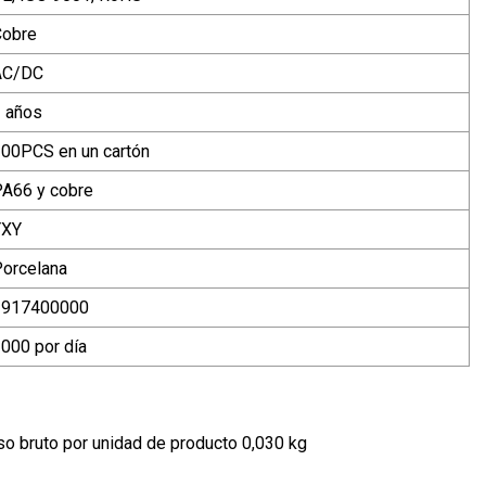
Cobre
AC/DC
 años
00PCS en un cartón
A66 y cobre
YXY
orcelana
3917400000
000 por día
o bruto por unidad de producto 0,030 kg