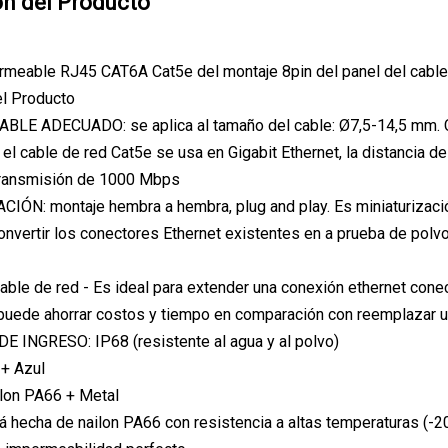
ón del Producto
rmeable RJ45 CAT6A Cat5e del montaje 8pin del panel del cabl
el Producto
LE ADECUADO: se aplica al tamaño del cable: Ø7,5-14,5 mm. Ca
el cable de red Cat5e se usa en Gigabit Ethernet, la distancia d
transmisión de 1000 Mbps
IÓN: montaje hembra a hembra, plug and play. Es miniaturizació
nvertir los conectores Ethernet existentes en a prueba de pol
able de red - Es ideal para extender una conexión ethernet cone
puede ahorrar costos y tiempo en comparación con reemplazar un
 INGRESO: IP68 (resistente al agua y al polvo)
+ Azul
lon PA66 + Metal
á hecha de nailon PA66 con resistencia a altas temperaturas (-20°