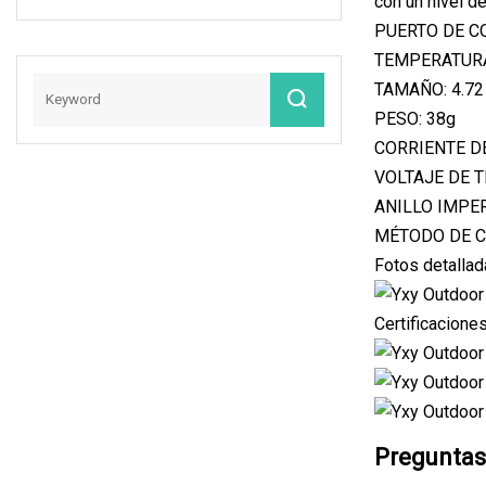
con un nivel d
Waterpoorf Cable
De Caja Fabricante
PUERTO DE C
M12
De Conectores
TEMPERATURA
Fotovoltaicos
TAMAÑO: 4.72 
PESO: 38g
CORRIENTE DE
VOLTAJE DE T
ANILLO IMPERM
MÉTODO DE CO
Fotos detalla
Certificacione
Preguntas