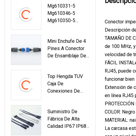
Descripci
Mg610331-5
Farola LED
Mg610346-5
Mg610350-5
Conector impe
Mg610320-5 2 3 4
Descripción d
6 8 9 10 12 14 16
TAMAÑO DE CAB
Mini Enchufe De 4
Pin Plug Way
de 100 MHz, y 
Pines A Conector
Automotive Auto
velocidad de 
De Ensamblaje De
Macho Hembra
FÁCIL INSTALAC
Cable 3 BNC
Cable Arnés De
RJ45, puede co
Cableado Terminal
Top Hengda TUV
Conector Ket
funcionar bien
Caja De
Extensión de c
Conexiones De
en línea RJ45 
Diodo De Panel
PROTECCIÓN DE
Solar A Prueba De
Suministro De
COLOR: Negro 
Agua IP68 Con
Fábrica De Alta
Conectores MC4
MATERIAL: nai
Calidad IP67 IP68
Panel Fotovoltaico
La carcasa est
IP69K Conector
Syterm Combinador