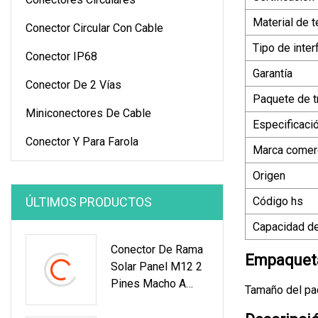
Material de 
Conector Circular Con Cable
Tipo de inter
Conector IP68
Garantía
Conector De 2 Vías
Paquete de t
Miniconectores De Cable
Especificaci
Conector Y Para Farola
Marca comerc
Origen
ÚLTIMOS PRODUCTOS
Código hs
Capacidad de
Conector De Rama
Empaqueta
Solar Panel M12 2
Pines Macho A
Tamaño del paq
Hembra Conector
Impermeable Para