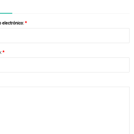
 electrónico:
*
o:
*