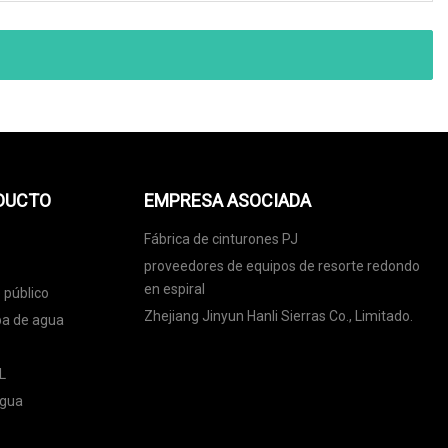
ODUCTO
EMPRESA ASOCIADA
Fábrica de cinturones PJ
proveedores de equipos de resorte redondo
en espiral
 público
Zhejiang Jinyun Hanli Sierras Co., Limitado.
ba de agua
L
agua