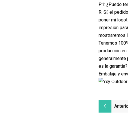
P1: ¿Puedo te
R: Sí, el pedi
poner mi logot
impresión para
mostraremos la
Tenemos 100% d
producción en 
generalmente p
es la garantía?
Embalaje y env
Anterio