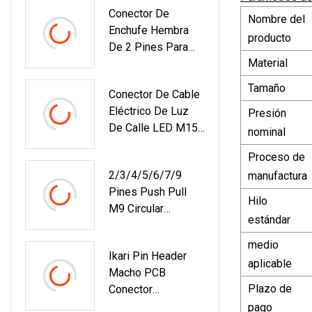
Conector De
Nombre del
Enchufe Hembra
producto
De 2 Pines Para
Material
Alumbrado Público
LED Para
Tamaño
Conector De Cable
Exteriores
Eléctrico De Luz
Presión
De Calle LED M15
nominal
De Cable De
Proceso de
Distribución IP67
2/3/4/5/6/7/9
manufactura
De 2 Pines
Pines Push Pull
Hilo
M9 Circular
estándar
Enchufe De
Aviación Conector
medio
Ikari Pin Header
De Cable Médico
aplicable
Macho PCB
Compatible 0b Fgg
Plazo de
Conector
Serie De Huevos
Automotriz
pago