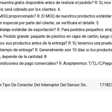
muestra gratis disponible antes de realizar el pedido? R: Sí, nos 
vío será cobrado por los clientes. 4.
MOQ proporcionado? R: El MOQ de nuestros productos estándar e
 especial por parte del cliente, se verificará el detalle. 5.
balaje estándar de exportación? R: Para pedidos pequeños: empa
da. Pedido grande: paquete de plástico en cajas de cartón, luego 
os sus productos antes de la entrega? R: Sí, tenemos una prueba
 tiempo de entrega? R: Generalmente son 10 días si los producto
, depende de la cantidad. 8.
ondiciones de pago comerciales? R: Aceptaremos: T/T,L/C,Paypal
r:
Tipo De Conector Del Interruptor Del Sensor De
171823
Proximidad M18 NPN De Detección Chux De 5 Mm
Te
Sin Cable