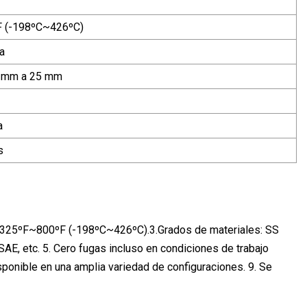
 (-198ºC~426ºC)
a
 2 mm a 25 mm
a
s
: -325ºF~800ºF (-198ºC~426ºC).3.Grados de materiales: SS
SAE, etc. 5. Cero fugas incluso en condiciones de trabajo
isponible en una amplia variedad de configuraciones. 9. Se