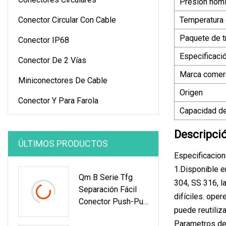
Presión nomi
Conector Circular Con Cable
Temperatura 
Paquete de t
Conector IP68
Especificaci
Conector De 2 Vías
Marca comerc
Miniconectores De Cable
Origen
Conector Y Para Farola
Capacidad de
Descripci
ÚLTIMOS PRODUCTOS
Especificacion
1.Disponible e
Qm B Serie Tfg
304, SS 316, l
Separación Fácil
difíciles. ope
Conector Push-Pull
puede reutiliza
Láser Infrarrojo
Parametros de
Terminal Conector