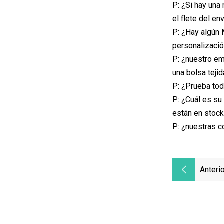
P: ¿Si hay una 
el flete del en
P: ¿Hay algún 
personalización
P: ¿nuestro em
una bolsa teji
P: ¿Prueba tod
P: ¿Cuál es su
están en stock
P: ¿nuestras c
Anterio