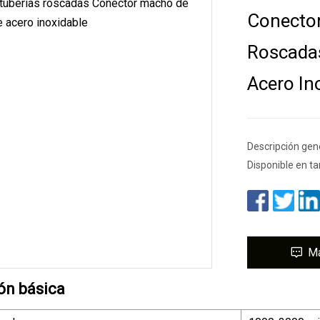
Conector
Roscadas
Acero In
Descripción gene
Disponible en t
M
ón básica