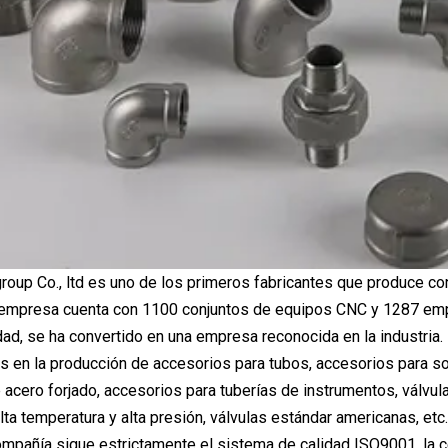
roup Co., ltd es uno de los primeros fabricantes que produce con
 empresa cuenta con 1100 conjuntos de equipos CNC y 1287 empl
dad, se ha convertido en una empresa reconocida en la industria.
 en la producción de accesorios para tubos, accesorios para so
 acero forjado, accesorios para tuberías de instrumentos, válvula
alta temperatura y alta presión, válvulas estándar americanas, e
ompañía sigue estrictamente el sistema de calidad ISO9001, la c