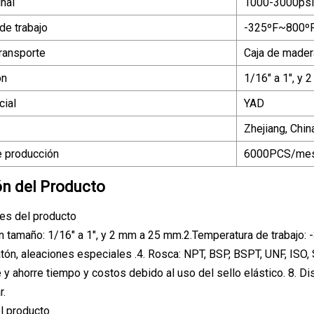
nal
1000-3000psi
de trabajo
-325ºF~800ºF
ransporte
Caja de mader
ón
1/16" a 1", y
ial
YAD
Zhejiang, Chin
 producción
6000PCS/me
ón del Producto
es del producto
n tamaño: 1/16" a 1", y 2 mm a 25 mm.2.Temperatura de trabajo
atón, aleaciones especiales .4. Rosca: NPT, BSP, BSPT, UNF, ISO, 
re y ahorre tiempo y costos debido al uso del sello elástico. 8. D
r.
l producto