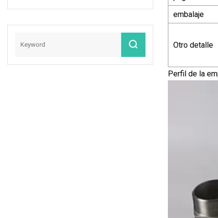
Proveedor De
embalaje
China Forma De
Prueba Conector
De Sensor De
Otro detalle
Oxígeno
Automotriz
Perfil de la e
Eléctrico Hembra
Impermeable Para
Conector Edbana
De Automóvil