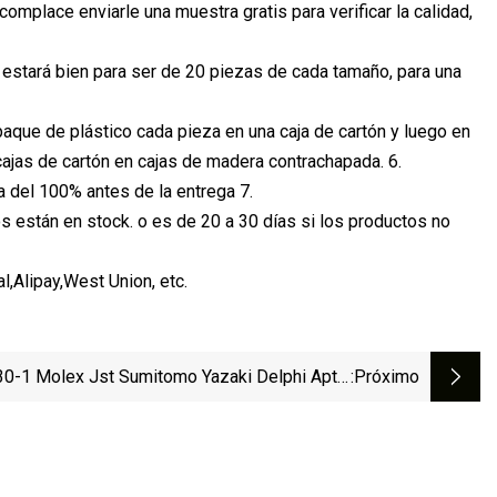
complace enviarle una muestra gratis para verificar la calidad,
stará bien para ser de 20 piezas de cada tamaño, para una
que de plástico cada pieza en una caja de cartón y luego en
cajas de cartón en cajas de madera contrachapada. 6.
 del 100% antes de la entrega 7.
s están en stock. o es de 20 a 30 días si los productos no
,Alipay,West Union, etc.
0-1 Molex Jst Sumitomo Yazaki Delphi Aptiv
:próximo
 Deutsch Tyco AMP Amphenol Conector De 7
Pines A Prueba De Agua Terminal Conectores
Circulares Eléctricos Para Automóviles