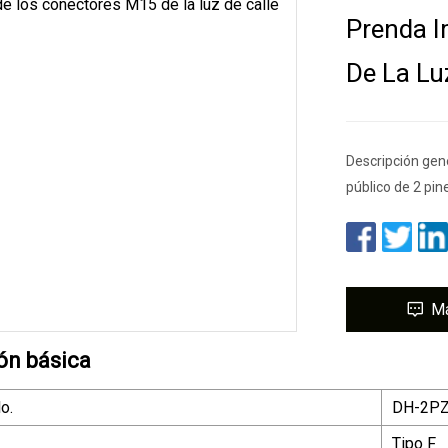
Prenda 
De La Lu
Descripción gen
público de 2 pin
M
ón básica
o.
DH-2P
Tipo F