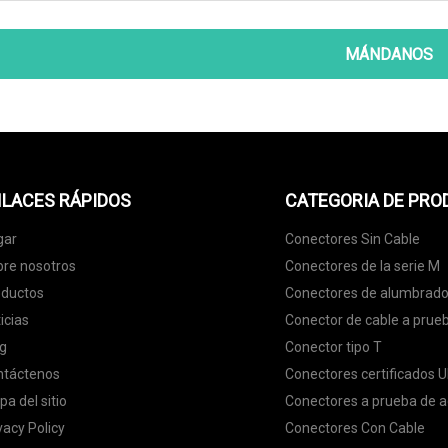
MÁNDANOS
LACES RÁPIDOS
CATEGORIA DE PR
gar
Conectores Sin Cable
re nosotros
Conectores de la serie M
oductos
Conectores de alumbrado
icias
Conector de cable a prue
g
Conector tipo T
ntáctenos
Conectores certificados U
a del sitio
Conectores a prueba de 
vacy Policy
Conectores Con Cable