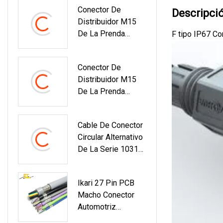
Conector De
Descripci
Distribuidor M15
De La Prenda
F tipo IP67 C
Impermeable Del
Pin Del Arnés De
Conector De
Cable De La Luz
Distribuidor M15
De Calle LED Al
De La Prenda
Aire Libre 2
Impermeable Del
Pin Del Arnés De
Cable De Conector
Cable 2 De La Luz
Circular Alternativo
De Calle Al Aire
De La Serie 1031
Libre LED
Enchufe Montado
Ss S 1031 A010
Ikari 27 Pin PCB
A012 A019 130+
Macho Conector
Automotriz
Proveedor De