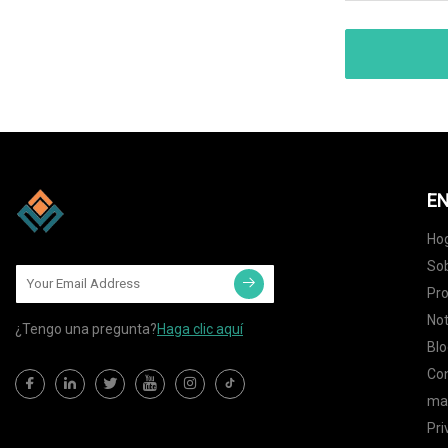
EN
Ho
Sob
Pr
Not
¿Tengo una pregunta?
Haga clic aquí
Blo
Co
map
Pri