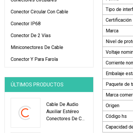
Tipo de inter
Conector Circular Con Cable
Certificación
Conector IP68
Marca
Conector De 2 Vías
Nivel de pro
Miniconectores De Cable
Voltaje nomin
Conector Y Para Farola
Corriente no
Embalaje est
ÚLTIMOS PRODUCTOS
Paquete de t
Marca comerc
Cable De Audio
Origen
Auxiliar Estéreo
Código hs
Conectores De CA
De Estados Unidos
Capacidad de
Terminal De EE. UU.