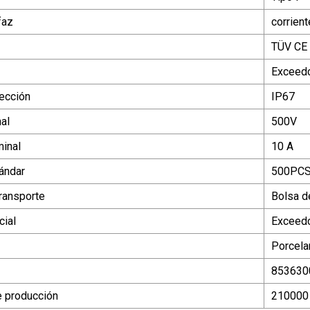
faz
corrient
TÜV CE
Exceed
tección
IP67
al
500V
minal
10 A
ándar
500PCS
ransporte
Bolsa de
ial
Exceed
Porcela
853630
 producción
210000