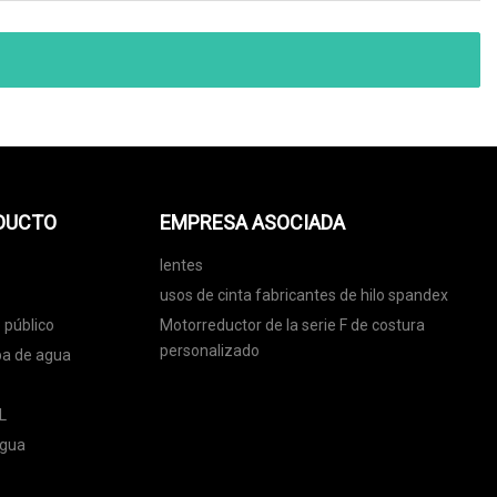
ODUCTO
EMPRESA ASOCIADA
lentes
usos de cinta fabricantes de hilo spandex
 público
Motorreductor de la serie F de costura
personalizado
ba de agua
L
agua