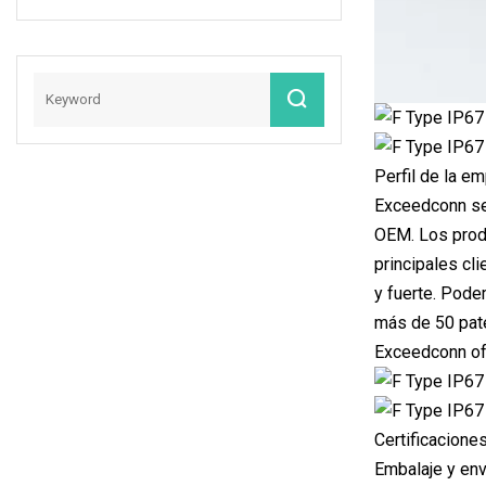
China 2 3 4 5 6 Pin
Cable Eléctrico A
Prueba De Agua
Conector De Cable
M6 Conector A
Prueba De Agua
Conector De Clavija
Perfil de la e
Macho
Exceedconn se 
OEM. Los produ
principales cl
y fuerte. Pode
más de 50 pate
Exceedconn ofr
Certificacione
Embalaje y env