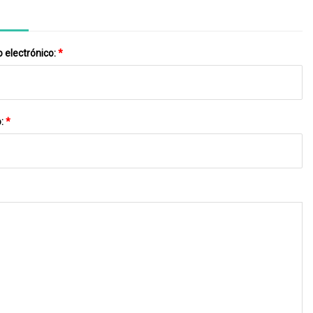
 electrónico:
*
o:
*