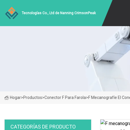
Tecnologías Co., Ltd de Nanning CrimsonPeak
Hogar
>
Productos
>
Conector F Para Farola
>
F Mecanografíe El Con
CATEGORÍAS DE PRODUCTO