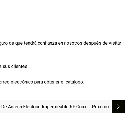
seguro de que tendrá confianza en nosotros después de visitar
 sus clientes.
rreo electrónico para obtener el catálogo.
 De Antena Eléctrico Impermeable RF Coaxial
:próximo
Eia Conector De Brida Para Cable Alimentador
De 1/2" Ldf4-50A Cable