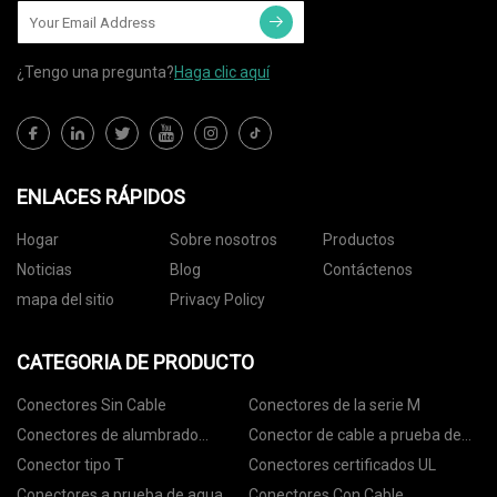
¿Tengo una pregunta?
Haga clic aquí
ENLACES RÁPIDOS
Hogar
Sobre nosotros
Productos
Noticias
Blog
Contáctenos
mapa del sitio
Privacy Policy
CATEGORIA DE PRODUCTO
Conectores Sin Cable
Conectores de la serie M
Conectores de alumbrado
Conector de cable a prueba de
público
agua
Conector tipo T
Conectores certificados UL
Conectores a prueba de agua
Conectores Con Cable