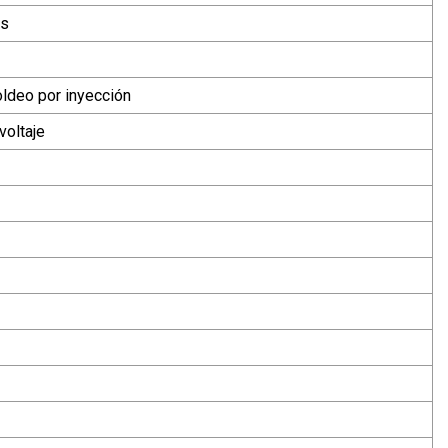
es
ldeo por inyección
voltaje