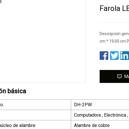
Farola L
Descripción gen
cm * 19,00 cm P
M
ón básica
o.
DH-2PW
Computadora , Electrónica 
 núcleo de alambre
Alambre de cobre