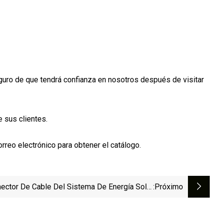
seguro de que tendrá confianza en nosotros después de visitar
 sus clientes.
rreo electrónico para obtener el catálogo.
ector De Cable Del Sistema De Energía Solar
:próximo
, Ce TUV Y Certificado UL Conector De Cable
Solar Fotovoltaico Mc4