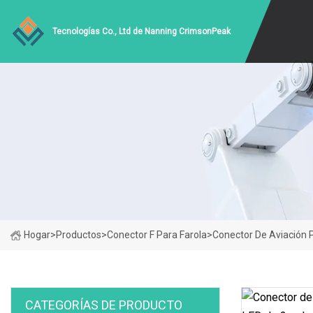
Tecnologías Co., Ltd de Nanning CrimsonPeak
Hogar
>
Productos
>
Conector F Para Farola
>
Conector De Aviación 
CATEGORÍAS DE PRODUCTO