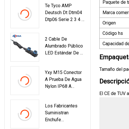
Paquete de t
Te Tyco AMP
A012 A019 130+
Deutsch Dt Dtm04
Marca comerc
Dtp06 Serie 2 3 4 5
Origen
6 8 12 Pin
Impermeable
Código hs
2 Cable De
Macho Hembra
Capacidad de
Alumbrado Público
Terminal Eléctrico
LED Estándar De 3
Auto Car
Empaqueta
Pines Conector A
Automotive Cable
Prueba De Agua
Wire Wireing
Tamaño del paq
Yxy M15 Conector
M15
Harness Connector
A Prueba De Agua
Descripci
Nylon IP68 A
Prueba De Agua
El CE de TUV a
Conector De Cable
Los Fabricantes
Macho Hembra De
Suministran
2 Pines Para Luz
Enchufe
Solar De Calle
Impermeable De