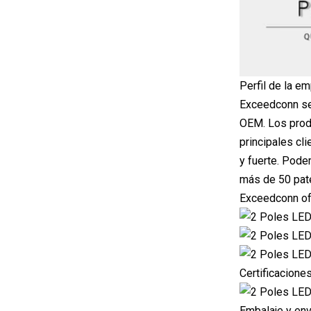
Perfil de la e
Exceedconn se 
OEM. Los produ
principales cl
y fuerte. Pode
más de 50 pate
Exceedconn ofr
Certificacione
Embalaje y env