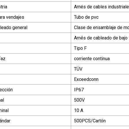
tria
Arnés de cables industrial
ara vendajes
Tubo de pvc
leado general
Clase de ensamblaje de mo
Arnés de cableado de bajo 
Tipo F
faz
corriente continua
TÜV
Exceedconn
tección
IP67
al
500V
minal
10 A
ándar
500PCS/Cartón