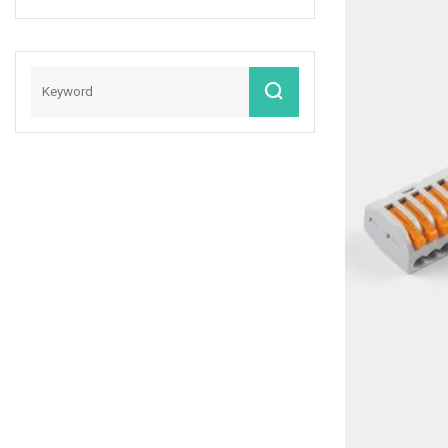
Alumbrado Público
Solar Integrado De
2 Núcleos,
Conector De Línea
De Terminal Negro