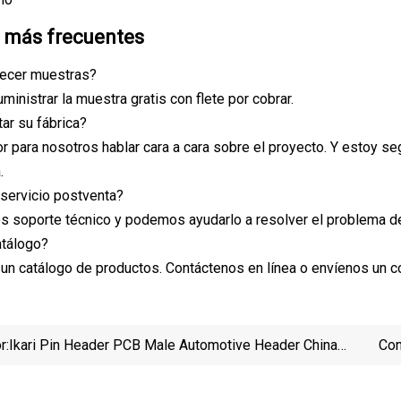
 más frecuentes
recer muestras?
inistrar la muestra gratis con flete por cobrar.
tar su fábrica?
jor para nosotros hablar cara a cara sobre el proyecto. Y estoy 
.
 servicio postventa?
s soporte técnico y podemos ayudarlo a resolver el problema de
atálogo?
 un catálogo de productos. Contáctenos en línea o envíenos un co
r:
Ikari Pin Header PCB Male Automotive Header China
Con
Factory Tipo T IP68 2 Pines IP68 Tipo F Conectores
Mc4
De Alumbrado Público M15 Conector De Cable A