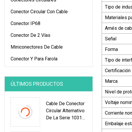
Tipo de indus
Conector Circular Con Cable
Materiales p
Conector IP68
Arnés de cab
Conector De 2 Vías
Señal
Miniconectores De Cable
Forma
Conector Y Para Farola
Tipo de inter
Certificación
Marca
ÚLTIMOS PRODUCTOS
Nivel de pro
Voltaje nomin
Cable De Conector
Circular Alternativo
Corriente no
De La Serie 1031
Embalaje est
Enchufe Montado
Ss S 1031 A010