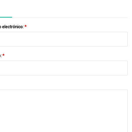
 electrónico:
*
o:
*