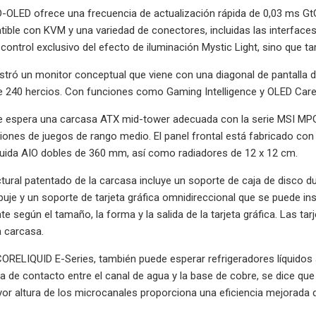
-OLED ofrece una frecuencia de actualización rápida de 0,03 ms Gt
ible con KVM y una variedad de conectores, incluidas las interfac
control exclusivo del efecto de iluminación Mystic Light, sino que ta
ró un monitor conceptual que viene con una diagonal de pantalla d
e 240 hercios. Con funciones como Gaming Intelligence y OLED Care,
 te espera una carcasa ATX mid-tower adecuada con la serie MSI M
iones de juegos de rango medio. El panel frontal está fabricado con
íquida AIO dobles de 360 ​​mm, así como radiadores de 12 x 12 cm.
ctural patentado de la carcasa incluye un soporte de caja de disco d
puje y un soporte de tarjeta gráfica omnidireccional que se puede ins
te según el tamaño, la forma y la salida de la tarjeta gráfica. Las t
a carcasa.
RELIQUID E-Series, también puede esperar refrigeradores líquidos a
a de contacto entre el canal de agua y la base de cobre, se dice qu
r altura de los microcanales proporciona una eficiencia mejorada d