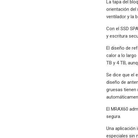
La tapa del blo
orientación del
ventilador y la
Con el SSD SPA
y escritura sec
El diseño de re
calor a lo largo
TB y 4 TB, aun
Se dice que el 
diseño de anten
gruesas tienen 
automáticament
El MRAX60 admit
segura.
Una aplicación
especiales sin 