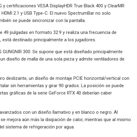
G y certificaciones VESA DisplayHDR True Black 400 y ClearMR
es HDMI 2.1 y USB Type-C. El nuevo SpectrumBar no solo
mbién se puede sincronizar con la pantalla.
e 49 pulgadas en formato 32:9 y realiza una frecuencia de
 está destinado principalmente a los jugadores.
PG GUNGNIR 300. Se supone que está diseñado principalmente
 un diseño de malla de una sola pieza y admite ventiladores de
uro deslizante, un diseño de montaje PCIE horizontal/vertical con
talar sin herramientas y girar 90 grados. La posición se puede
arjetas gráficas de la serie GeForce RTX 40 deberían caber
vanzados con un diseño llamativo y en blanco o negro. Al
e se mejora aún más la disipación de calor, mientras que al mismo
el sistema de refrigeración por agua.