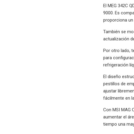
El MEG 342C QD
9000. Es compat
proporciona un 
También se most
actualización d
Por otro lado,
para configurac
refrigeración l
El diseño estru
pestillos de em
ajustar libremen
fácilmente en l
Con MSI MAG CO
aumentar el áre
tiempo una mayo