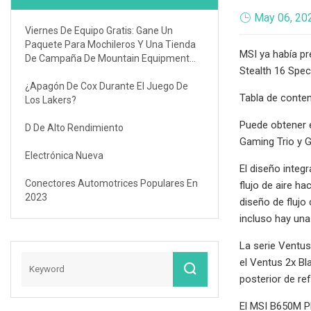
May 06, 20
Viernes De Equipo Gratis: Gane Un
Paquete Para Mochileros Y Una Tienda
MSI ya había p
De Campaña De Mountain Equipment
Stealth 16 Spe
Company
¿Apagón De Cox Durante El Juego De
Tabla de conte
Los Lakers?
Puede obtener 
D De Alto Rendimiento
Gaming Trio y G
Electrónica Nueva
El diseño integ
Conectores Automotrices Populares En
flujo de aire h
2023
diseño de flujo
incluso hay una 
La serie Ventus
el Ventus 2x Bl
posterior de re
El MSI B650M PR