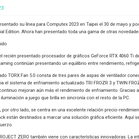
23
resentado su línea para Computex 2023 en Taipei el 30 de mayo y po
cial Edition. Ahora han presentado toda una gama de otras noveda
nido
el recién presentado procesador de gráficos GeForce RTX 4060 Ti de
aming continúan presentando un equilibrio entre rendimiento, refriger
rado TORX Fan 5.0 consta de tres pares de aspas de ventilador conec
acia el sistema de enfriamiento actualizado TRI FROZR 3 y TWIN FROZR
 continuo mejoran aún más el rendimiento de enfriamiento. Gracias a 
iluminación a juego que brilla en sincronía con el resto de la PC.
, por otro lado, se centra en una excelente relación precio-rendimien
ack están destinados a marcar una solución gráfica eficiente. Aquí se
fuerzo.
OJECT ZERO también viene con características innovadoras. La interf