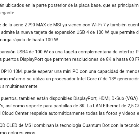
n ubicados en la parte posterior de la placa base, que es principalme
legante.
e de la serie Z790 MAX de MSI ya vienen con Wi-Fi 7 y también cue
 admite la nueva tarjeta de expansión USB 4 de 100 W, que permite 
 carga rápida de hasta 100 W.
xpansión USB4 de 100 W es una tarjeta complementaria de interfaz P
 puertos DisplayPort que permiten resoluciones de 8K a hasta 60 FP
 DP10 13M, puede esperar una mini PC con una capacidad de menos d
mo máximo se utiliza un procesador Intel Core i7 de 13ª generació
as simultáneamente.
 puertos, también están disponibles DisplayPort, HDMI, D-Sub (VGA) 
s, así como soporte para pantallas de 8K. La LAN Ethernet de 2,5 G
I Cloud Center respalda automáticamente todas las fotos y videos e
QD OLED de MSI combinan la tecnología Quantum Dot con la tecnolog
como colores vivos.