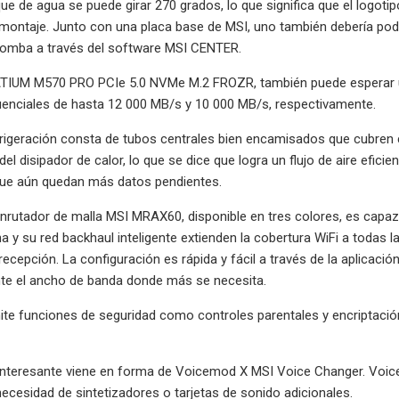
que de agua se puede girar 270 grados, lo que significa que el logot
 montaje. Junto con una placa base de MSI, uno también debería pode
 bomba a través del software MSI CENTER.
TIUM M570 PRO PCIe 5.0 NVMe M.2 FROZR, también puede esperar un
uenciales de hasta 12 000 MB/s y 10 000 MB/s, respectivamente.
frigeración consta de tubos centrales bien encamisados ​​que cubren 
 del disipador de calor, lo que se dice que logra un flujo de aire efic
que aún quedan más datos pendientes.
enrutador de malla MSI MRAX60, disponible en tres colores, es capa
a y su red backhaul inteligente extienden la cobertura WiFi a todas 
recepción. La configuración es rápida y fácil a través de la aplicaci
e el ancho de banda donde más se necesita.
e funciones de seguridad como controles parentales y encriptación 
 interesante viene en forma de Voicemod X MSI Voice Changer. Voic
necesidad de sintetizadores o tarjetas de sonido adicionales.